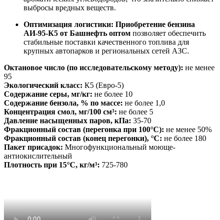
выбросы вредных веществ.
Оптимизация логистики:
Приобретение бензина
АИ-95-К5 от Башнефть оптом
позволяет обеспечить
стабильные поставки качественного топлива для
крупных автопарков и региональных сетей АЗС.
Октановое число (по исследовательскому методу):
не менее
95
Экологический класс:
К5 (Евро-5)
Содержание серы, мг/кг:
не более 10
Содержание бензола, % по массе:
не более 1,0
Концентрация смол, мг/100 см³:
не более 5
Давление насыщенных паров, кПа:
35-70
Фракционный состав (перегонка при 100°C):
не менее 50%
Фракционный состав (конец перегонки), °C:
не более 180
Пакет присадок:
Многофункциональный моюще-
антиокислительный
Плотность при 15°C, кг/м³:
725-780