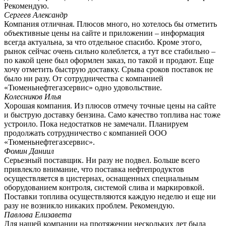
Рекомендую.
Сергеев Александр
Компания отличная. Плюсов много, но хотелось бы отметить
объективные цены на сайте и приложении – информация
всегда актуальна, за что отдельное спасибо. Кроме этого,
рынок сейчас очень сильно колеблется, а тут все стабильно –
по какой цене был оформлен заказ, по такой и продают. Еще
хочу отметить быструю доставку. Срыва сроков поставок не
было ни разу. От сотрудничества с компанией
«Тюменьнефтегазсервис» одно удовольствие.
Колесников Илья
Хорошая компания. Из плюсов отмечу точные цены на сайте
и быструю доставку бензина. Само качество топлива нас тоже
устроило. Пока недостатков не замечали. Планируем
продолжать сотрудничество с компанией ООО
«Тюменьнефтегазсервис».
Фомин Даниил
Серьезный поставщик. Ни разу не подвел. Больше всего
привлекло внимание, что поставка нефтепродуктов
осуществляется в цистернах, оснащенных специальным
оборудованием контроля, системой слива и маркировкой.
Поставки топлива осуществляются каждую неделю и еще ни
разу не возникло никаких проблем. Рекомендую.
Павлова Елизавета
Для нашей компании на протяжении нескольких лет была