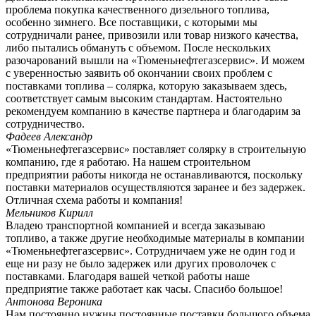
проблема покупка качественного дизельного топлива,
особенно зимнего. Все поставщики, с которыми мы
сотрудничали ранее, привозили или товар низкого качества,
либо пытались обмануть с объемом. После нескольких
разочарований вышли на «Тюменьнефтегазсервис». И можем
с уверенностью заявить об окончании своих проблем с
поставками топлива – солярка, которую заказываем здесь,
соответствует самым высоким стандартам. Настоятельно
рекомендуем компанию в качестве партнера и благодарим за
сотрудничество.
Фадеев Александр
«Тюменьнефтегазсервис» поставляет солярку в строительную
компанию, где я работаю. На нашем строительном
предприятии работы никогда не останавливаются, поскольку
поставки материалов осуществляются заранее и без задержек.
Отличная схема работы и компания!
Мельников Кирилл
Владею транспортной компанией и всегда заказываю
топливо, а также другие необходимые материалы в компании
«Тюменьнефтегазсервис». Сотрудничаем уже не один год и
еще ни разу не было задержек или других проволочек с
поставками. Благодаря вашей четкой работы наше
предприятие также работает как часы. Спасибо большое!
Антонова Вероника
Нам постоянно нужны постоянные поставки большого объема