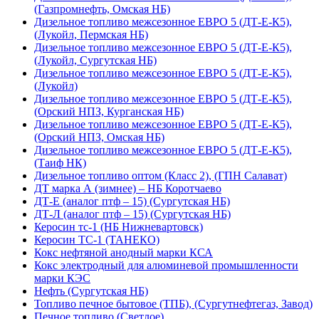
(Газпромнефть, Омская НБ)
Дизельное топливо межсезонное ЕВРО 5 (ДТ-Е-К5),
(Лукойл, Пермская НБ)
Дизельное топливо межсезонное ЕВРО 5 (ДТ-Е-К5),
(Лукойл, Сургутская НБ)
Дизельное топливо межсезонное ЕВРО 5 (ДТ-Е-К5),
(Лукойл)
Дизельное топливо межсезонное ЕВРО 5 (ДТ-Е-К5),
(Орский НПЗ, Курганская НБ)
Дизельное топливо межсезонное ЕВРО 5 (ДТ-Е-К5),
(Орский НПЗ, Омская НБ)
Дизельное топливо межсезонное ЕВРО 5 (ДТ-Е-К5),
(Таиф НК)
Дизельное топливо оптом (Класс 2), (ГПН Салават)
ДТ марка А (зимнее) – НБ Коротчаево
ДТ-Е (аналог птф – 15) (Сургутская НБ)
ДТ-Л (аналог птф – 15) (Сургутская НБ)
Керосин тс-1 (НБ Нижневартовск)
Керосин ТС-1 (ТАНЕКО)
Кокс нефтяной анодный марки КСА
Кокс электродный для алюминевой промышленности
марки КЭС
Нефть (Сургутская НБ)
Топливо печное бытовое (ТПБ), (Сургутнефтегаз, Завод)
Печное топливо (Светлое)