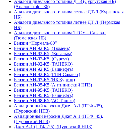
Аналоги дизельного топлива ДТЗ (Сургутская НБ)
(Аналог птф – 36)
Аналоги дизельного топлива летнее ДТ-Л (Курганская
НБ)
Аналоги дизельного топлива летнее ДТ-Л (Пермская
НБ)
Аналоги дизельного топлива ТГСУ – Салават
(Тюменская НБ)
Бензин “Нормаль-80”
Бензин АИ-92-К5, (Тюмень)
Бензин АИ-92-К5, (Когалым)
Бензин АИ-92-К5, (Сургут)
Бензин АИ-92-К5 (ТАНЕКО)
Бензин АИ-92-К5 (Башнефть)
Бензин АИ-92-К5 (ГПН Салават)
Бензин АИ-92-К5 (НБ Курган)
Бензин АИ-95-К5 (Антипинский НПЗ)
Бензин АИ-95-К5 (ТАНЕКО)
Бензин АИ-95-К5 (Башнефть)
Бензин АИ-98-К5 (АО Танеко)
Авиационный керосин Джет А-1 (ПТФ -35),
(Пуровский НПЗ)
Авиационный керосин Джет А-1 (ПТФ -45),
(Пуровский НПЗ)
Джет А-1 (ПТФ -25), (Пуровский НПЗ)