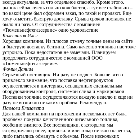
всегда актуальна, за что отдельное спасибо. Кроме этого,
рынок сейчас очень сильно колеблется, а тут все стабильно –
по какой цене был оформлен заказ, по такой и продают. Еще
хочу отметить быструю доставку. Срыва сроков поставок не
было ни разу. От сотрудничества с компанией
«Тюменьнефтегазсервис» одно удовольствие.
Колесников Илья
Хорошая компания. Из плюсов отмечу точные цены на сайте
и быструю доставку бензина. Само качество топлива нас тоже
устроило. Пока недостатков не замечали. Планируем
продолжать сотрудничество с компанией ООО
«Тюменьнефтегазсервис».
Фомин Даниил
Серьезный поставщик. Ни разу не подвел. Больше всего
привлекло внимание, что поставка нефтепродуктов
осуществляется в цистернах, оснащенных специальным
оборудованием контроля, системой слива и маркировкой.
Поставки топлива осуществляются каждую неделю и еще ни
разу не возникло никаких проблем. Рекомендую.
Павлова Елизавета
Для нашей компании на протяжении нескольких лет была
проблема покупка качественного дизельного топлива,
особенно зимнего. Все поставщики, с которыми мы
сотрудничали ранее, привозили или товар низкого качества,
либо пытались обмануть с объемом. После нескольких