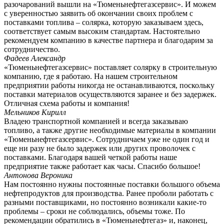
разочарований вышли на «Тюменьнефтегазсервис». И можем
с уверенностью заявить об окончании своих проблем с
поставками топлива – солярка, которую заказываем здесь,
соответствует самым высоким стандартам. Настоятельно
рекомендуем компанию в качестве партнера и благодарим за
сотрудничество.
Фадеев Александр
«Тюменьнефтегазсервис» поставляет солярку в строительную
компанию, где я работаю. На нашем строительном
предприятии работы никогда не останавливаются, поскольку
поставки материалов осуществляются заранее и без задержек.
Отличная схема работы и компания!
Мельников Кирилл
Владею транспортной компанией и всегда заказываю
топливо, а также другие необходимые материалы в компании
«Тюменьнефтегазсервис». Сотрудничаем уже не один год и
еще ни разу не было задержек или других проволочек с
поставками. Благодаря вашей четкой работы наше
предприятие также работает как часы. Спасибо большое!
Антонова Вероника
Нам постоянно нужны постоянные поставки большого объема
нефтепродуктов для производства. Ранее проболи работать с
разными поставщиками, но постоянно возникали какие-то
проблемы – сроки не соблюдались, объемы тоже. По
рекомендации обратились в «Тюменьнефтегаз» и, наконец,