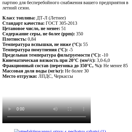
партию для бесперебойного снабжения вашего предприятия в
летний сезон.
Класс топлива:
ДТ-Л (Летнее)
Стандарт качества:
ГОСТ 305-2013
Цетановое число, не менее:
51
Содержание серы, не более (ppm):
350
Плотность:
0,84
Температура вспышки, не ниже (°C):
55
Температура помутнения (°C):
-5
Предельная температура фильтруемости (°C):
-10
Кинематическая вязкость при 20°C (мм²/с):
3,0-6,0
Фракционный состав (перегонка до 350°C, %):
Не менее 85
Массовая доля воды (мг/кг):
Не более 30
Место отгрузки:
ЛПДС, Черкассы